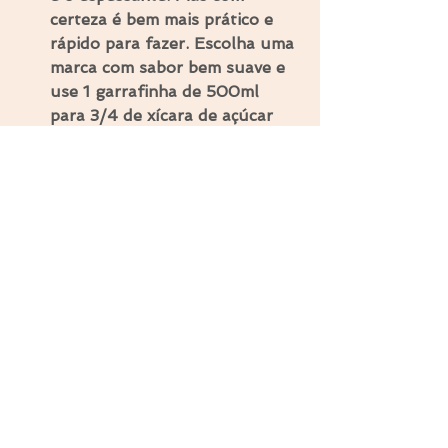
certeza é bem mais prático e 
rápido para fazer. Escolha uma 
marca com sabor bem suave e 
use 1 garrafinha de 500ml 
para 3/4 de xícara de açúcar 
cristal e faça do mesmo jeito;
Um Leite condensado com 
menos açúcar: se você quiser 
uma receita de leite 
condensado com menos açúcar, 
veja essa de coco e biomassa 
de banana verde: 
http://bit.ly/LeiteCondensadoD
eCoco