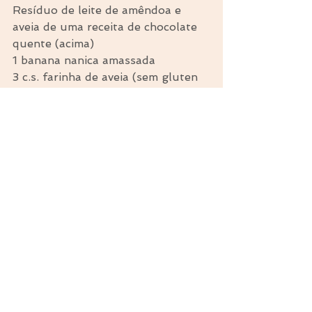
Resíduo de leite de amêndoa e 
aveia de uma receita de chocolate 
quente (acima)
1 banana nanica amassada
3 c.s. farinha de aveia (sem gluten 
se desejar)
2 c.s. açúcar mascavo
1 c.c. cacau em pó
1 c.c. óleo de girassol
1 pitada de sal
Modo de Preparo
Misture todos os ingredientes, 
molde as bolachinhas com auxílio 
de uma colher e asse em forno 
baixo por aproximadamente 20 
minutos.