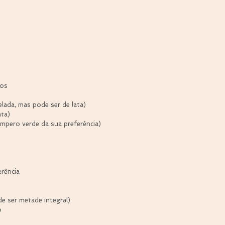
nos
gelada, mas pode ser de lata) 
ata)
empero verde da sua preferência)
erência
de ser metade integral)
o