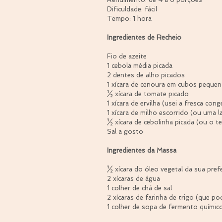
Dificuldade: fácil
Tempo: 1 hora
Ingredientes de Recheio
Fio de azeite
1 cebola média picada
2 dentes de alho picados
1 xícara de cenoura em cubos peque
½ xícara de tomate picado
1 xícara de ervilha (usei a fresca con
1 xícara de milho escorrido (ou uma l
½ xícara de cebolinha picada (ou o t
Sal a gosto
Ingredientes da Massa
½ xícara do óleo vegetal da sua pref
2 xícaras de água
1 colher de chá de sal
2 xícaras de farinha de trigo (que po
1 colher de sopa de fermento químic