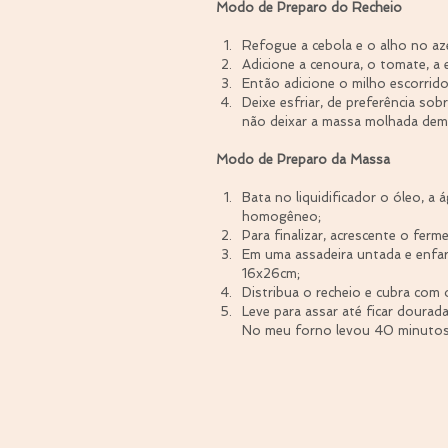
Modo de Preparo do Recheio
Refogue a cebola e o alho no aze
Adicione a cenoura, o tomate, a e
Então adicione o milho escorrido 
Deixe esfriar, de preferência sob
não deixar a massa molhada demai
Modo de Preparo da Massa
Bata no liquidificador o óleo, a á
homogêneo;  
Para finalizar, acrescente o ferm
Em uma assadeira untada e enfar
16x26cm;  
Distribua o recheio e cubra com 
Leve para assar até ficar dourad
No meu forno levou 40 minutos.