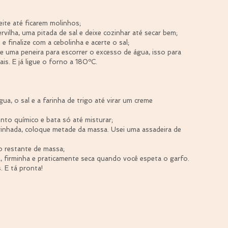
ite até ficarem molinhos;  
rvilha, uma pitada de sal e deixe cozinhar até secar bem;  
e finalize com a cebolinha e acerte o sal;  
re uma peneira para escorrer o excesso de água, isso para 
s. E já ligue o forno a 180ºC. 
gua, o sal e a farinha de trigo até virar um creme 
ento químico e bata só até misturar;  
inhada, coloque metade da massa. Usei uma assadeira de 
o restante de massa;  
a, firminha e praticamente seca quando você espeta o garfo. 
 E tá pronta! 