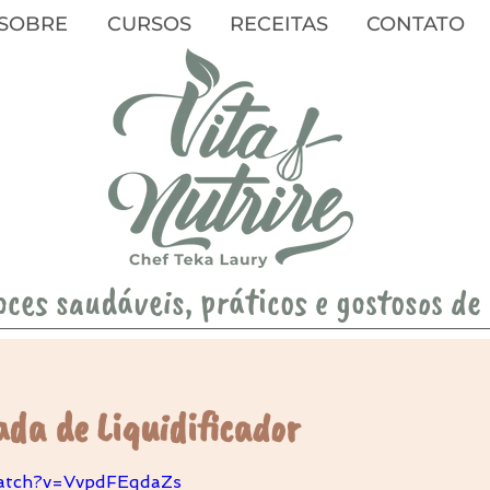
SOBRE
CURSOS
RECEITAS
CONTATO
oces saudáveis, práticos e gostosos de
da de Liquidificador
atch?v=VvpdFEqdaZs