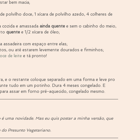
star bem macia;  
de polvilho doce, 1 xícara de polvilho azedo, 4 colheres de 
a cozida e amassada 
ainda quente
 e sem o cabinho do meio, 
nto 
quente 
e 1/2 xícara de óleo;  
 assadeira com espaço entre elas;  
tos, ou até estarem levemente dourados e firminhos;  
oce de leite
 e tá pronto! 
a, e o restante coloque separado em uma forma e leve pro 
junte tudo em um potinho. Dura 4 meses congelado. E 
 para assar em forno pré-aquecido, congelado mesmo.
 é uma novidade. Mas eu quis postar a minha versão, que 
e do Presunto Vegetariano.