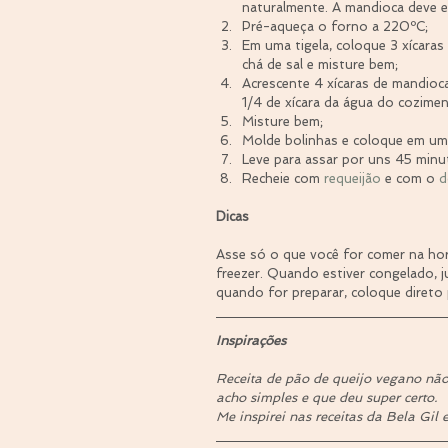
naturalmente. A mandioca deve e
Pré-aqueça o forno a 220ºC;  
Em uma tigela, coloque 3 xícaras 
chá de sal e misture bem;  
Acrescente 4 xícaras de mandioc
1/4 de xícara da água do cozime
Misture bem;  
Molde bolinhas e coloque em uma
Leve para assar por uns 45 minu
Recheie com 
requeijão
 e com o 
d
Dicas
Asse só o que você for comer na hor
freezer. Quando estiver congelado, 
quando for preparar, coloque direto
Inspirações
Receita de pão de queijo vegano não
acho simples e que deu super certo. 
Me inspirei nas receitas da Bela Gil 