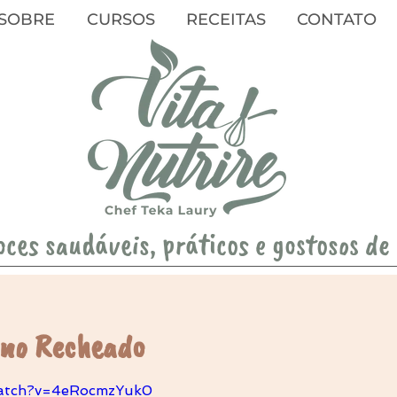
SOBRE
CURSOS
RECEITAS
CONTATO
oces saudáveis, práticos e gostosos de
ano Recheado
watch?v=4eRocmzYuk0