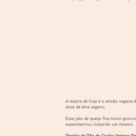
A receita de hoje é a versão vegana 
doce de leite vegano.
Esse pão de queijo fica muito gosto
experimentou, incluindo um mineiro.
Receita de Pão de Queijo Vegano R