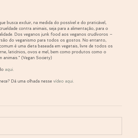
e busca excluir, na medida do possível e do praticável, 
rueldade contra animais, seja para a alimentação, para o 
nalidade. Dos veganos junk food aos veganos crudívoros – 
ersão do veganismo para todos os gostos. No entanto, 
omum é uma dieta baseada em vegetais, livre de todos os 
arne, laticínios, ovos e mel, bem como produtos como o 
 animais." (Vegan Society)
do 
aqui
.
nhece? Dá uma olhada nesse 
vídeo aqui
.