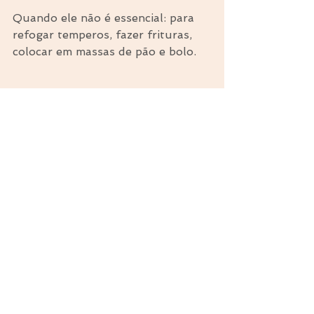
Quando ele não é essencial: para 
refogar temperos, fazer frituras, 
colocar em massas de pão e bolo.
⠀
Nesse caso, eu uso gorduras mais 
baratas, como azeite de oliva e óleo 
de girassol.
⠀
DICAS NA HORA DE COMPRAR
⠀
Eu sempre tenho óleo de coco, 
compro de balde com pouco mais 
de 3 litros e conservo em potes de 
vidro esterilizados.