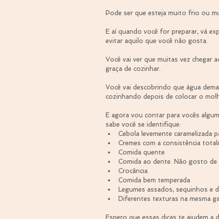
Pode ser que esteja muito frio ou m
E aí quando você for preparar, vá ex
evitar aquilo que você não gosta.
Você vai ver que muitas vez chegar 
graça de cozinhar.
Você vai descobrindo que água dema
cozinhando depois de colocar o mol
E agora vou contar para vocês algum
sabe você se identifique: 
Cebola levemente caramelizada p
Cremes com a consistência totalm
Comida quente  
Comida ao dente. Não gosto de m
Crocância  
Comida bem temperada  
Legumes assados, sequinhos e d
Diferentes texturas na mesma ga
Espero que essas dicas te ajudem a 