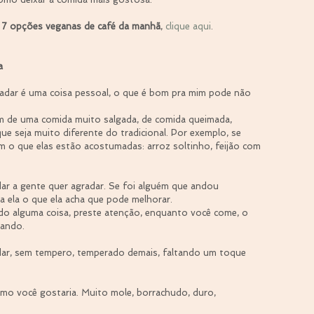
 7 opções veganas de café da manhã
, 
clique aqui
.
a
aladar é uma coisa pessoal, o que é bom pra mim pode não 
m de uma comida muito salgada, de comida queimada, 
e seja muito diferente do tradicional. Por exemplo, se 
am o que elas estão acostumadas: arroz soltinho, feijão com 
dar a gente quer agradar. Se foi alguém que andou 
a ela o que ela acha que pode melhorar.
do alguma coisa, preste atenção, enquanto você come, o 
rando.
adar, sem tempero, temperado demais, faltando um toque 
omo você gostaria. Muito mole, borrachudo, duro, 