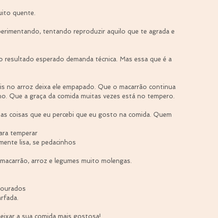
uito quente.
perimentando, tentando reproduzir aquilo que te agrada e 
ao resultado esperado demanda técnica. Mas essa que é a 
is no arroz deixa ele empapado. Que o macarrão continua 
ho. Que a graça da comida muitas vezes está no tempero.
as coisas que eu percebi que eu gosto na comida. Quem 
ara temperar  
ente lisa, se pedacinhos  
acarrão, arroz e legumes muito molengas.  
ourados  
rfada. 
deixar a sua comida mais gostosa!