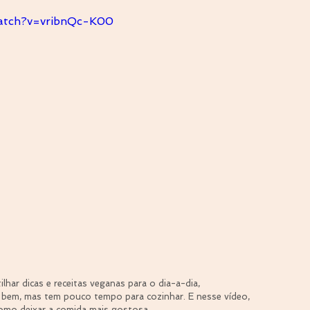
atch?v=vribnQc-K00
lhar dicas e receitas veganas para o dia-a-dia, 
 bem, mas tem pouco tempo para cozinhar. E nesse vídeo, 
como deixar a comida mais gostosa.