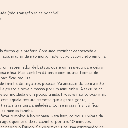
iúda (não transgênica se possível)
o
da forma que preferir. Costumo cozinhar descascada e 
macia, mas ainda não muito mole, deixe escorrendo em uma 
ar um espremedor de batata, que é um segredo para deixar 
sa e lisa. Mas também dá certo com outras formas de 
ão ficar tão lisa;  
a de farinha de trigo aos poucos. Vá amassando com a mão 
al a gosto e sove a massa por um minutinho. A textura da 
e ser moldada e um pouco úmida. Procure não colocar mais 
e com aquela textura cremosa que a gente gosta;  
tigela e leve para a geladeira. Com a massa fria, vai ficar 
r de menos farinha;  
azer o molho à bolonhesa. Para isso, coloque 1 xícara de 
m água quente e deixe cozinhar por uns 10 minutos;  
sair todo o líquido. Se você tiver, use uma espremedor de 