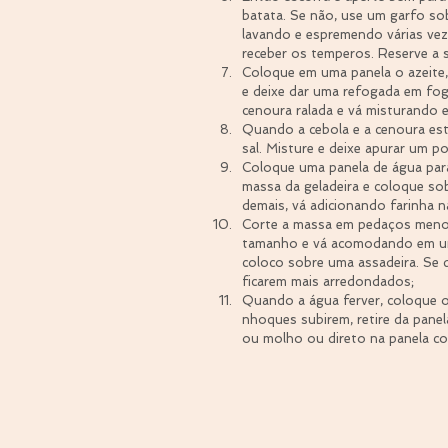
batata. Se não, use um garfo so
lavando e espremendo várias vezes
receber os temperos. Reserve a s
Coloque em uma panela o azeite, 
e deixe dar uma refogada em fogo
cenoura ralada e vá misturando 
Quando a cebola e a cenoura es
sal. Misture e deixe apurar um po
Coloque uma panela de água para
massa da geladeira e coloque so
demais, vá adicionando farinha 
Corte a massa em pedaços meno
tamanho e vá acomodando em uma
coloco sobre uma assadeira. Se 
ficarem mais arredondados;  
Quando a água ferver, coloque 
nhoques subirem, retire da pane
ou molho ou direto na panela co