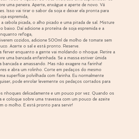
bre uma peneira. Aperte, enxágue e aperte de novo. Vá 
. Isso vai tirar o sabor da soja e deixar ela pronta para 
oja espremida;  
a cebola picada, o alho picado e uma pitada de sal. Misture 
 baixo. Daí adicione a proteína de soja espremida e a 
enquanto refoga;  
tiverem cozidos, adicione 500ml de molho de tomate sem 
uco. Acerte o sal e está pronto. Reserve.  
 ferver enquanto a gente vai moldando o nhoque. Retire a 
bre uma bancada enfarinhada. Se a massa estiver úmida 
na bancada e amassando. Mas não exagere na farinha!  
res e abra um rolinho. Corte em pedaços do mesmo 
 superfície polvilhada com farinha. Eu normalmente 
quiser, pode enrolar levemente os pedaços cortados para 
os nhoques delicadamente e um pouco por vez. Quando os 
la e coloque sobre uma travessa com um pouco de azeite 
m o molho. E está pronto para servir! 