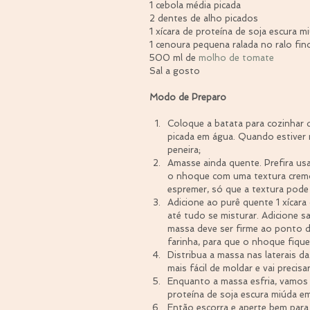
1 cebola média picada
2 dentes de alho picados
1 xícara de proteína de soja escura m
1 cenoura pequena ralada no ralo fin
500 ml de 
molho de tomate
Sal a gosto
Modo de Preparo
Coloque a batata para cozinhar 
picada em água. Quando estiver 
peneira;  
Amasse ainda quente. Prefira us
o nhoque com uma textura cremo
espremer, só que a textura pode n
Adicione ao purê quente 1 xícar
até tudo se misturar. Adicione s
massa deve ser firme ao ponto d
farinha, para que o nhoque fiqu
Distribua a massa nas laterais da 
mais fácil de moldar e vai precisa
Enquanto a massa esfria, vamos f
proteína de soja escura miúda e
Então escorra e aperte bem para 