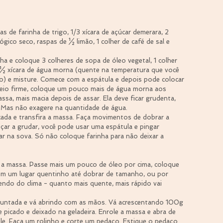
as de farinha de trigo, 1/3 xícara de açúcar demerara, 2 
gico seco, raspas de ½ limão, 1 colher de café de sal e 
a e coloque 3 colheres de sopa de óleo vegetal, 1 colher 
e ½ xícara de água morna (quente na temperatura que você 
o) e misture. Comece com a espátula e depois pode colocar 
meio firme, coloque um pouco mais de água morna aos 
a, mais macia depois de assar. Ela deve ficar grudenta, 
 Mas não exagere na quantidade de água.  
da e transfira a massa. Faça movimentos de dobrar a 
ar a grudar, você pode usar uma espátula e pingar 
r na sova. Só não coloque farinha para não deixar a 
 a massa. Passe mais um pouco de óleo por cima, coloque 
r em um lugar quentinho até dobrar de tamanho, ou por 
do do clima - quanto mais quente, mais rápido vai 
 untada e vá abrindo com as mãos. Vá acrescentando 100g 
picado e deixado na geladeira. Enrole a massa e abra de 
le. Faça um rolinho e corte um pedaço. Estique o pedaço 