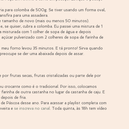
 
ia para colomba de 500g. Se tiver usando um forma oval, 
ansfira para uma assadeira.  
e tamanho de novo (mais ou menos 50 minutos).  
, se quiser, cubra a colomba. Eu passei uma mistura de 1 
a misturada com 1 colher de sopa de água e depois 
 açúcar pulverizado com 2 colheres de sopa de farinha de 
o meu forno levou 35 minutos. E tá pronto! Sirva quando 
preocupe se der uma abaixada depois de assar. 
por frutas secas, frutas cristalizadas ou parte dele por 
ou crocante como é o tradicional. Por isso, colocamos 
farinha de outra castanha no lugar da castanha de caju. E 
epois de fria. 
l de Páscoa desse ano. Para acessar a playlist completa com 
oveita e 
se inscreva no canal
. Toda quinta, às 18h tem vídeo 