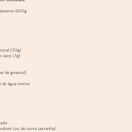
adamente 600g
ristal (70g)
o seco (7g)
ei de girassol)
pa de água morna
zado
endoim (ou de outra castanha)