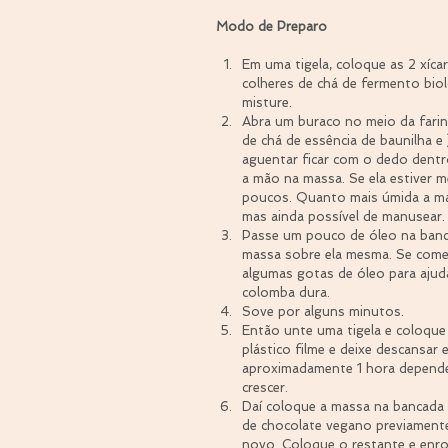
Modo de Preparo
Em uma tigela, coloque as 2 xícar
colheres de chá de fermento bioló
misture.  
Abra um buraco no meio da farinh
de chá de essência de baunilha 
aguentar ficar com o dedo dentr
a mão na massa. Se ela estiver 
poucos. Quanto mais úmida a mass
mas ainda possível de manusear.
Passe um pouco de óleo na banca
massa sobre ela mesma. Se começ
algumas gotas de óleo para ajuda
colomba dura.  
Sove por alguns minutos.  
Então unte uma tigela e coloque
plástico filme e deixe descansa
aproximadamente 1 hora dependen
crescer.  
Daí coloque a massa na bancada
de chocolate vegano previamente 
novo. Coloque o restante e enro