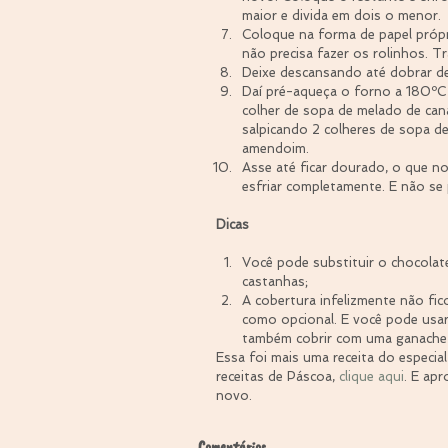
maior e divida em dois o menor. 
Coloque na forma de papel própr
não precisa fazer os rolinhos. Tr
Deixe descansando até dobrar d
Daí pré-aqueça o forno a 180ºC e
colher de sopa de melado de can
salpicando 2 colheres de sopa de
amendoim.  
Asse até ficar dourado, o que n
esfriar completamente. E não se 
Dicas
Você pode substituir o chocolate 
castanhas;  
A cobertura infelizmente não fic
como opcional. E você pode usar 
também cobrir com uma ganache d
Essa foi mais uma receita do especia
receitas de Páscoa, 
clique aqui
. E apr
novo.
Comentários