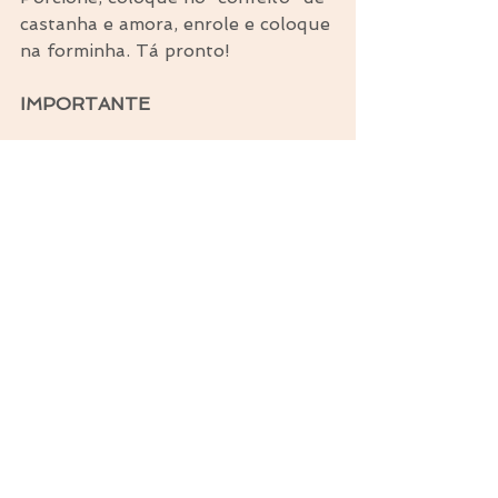
castanha e amora, enrole e coloque 
na forminha. Tá pronto!
IMPORTANTE
Conserve o brigadeiro sempre 
refrigerado, na geladeira ou no 
freezer.
Na geladeira dura 1 dia, porque a 
amora é bem sensível. Se não for 
comer no dia, congele até o dia de 
comer.