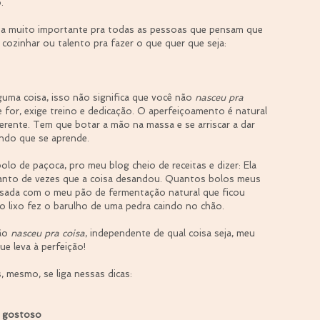
. 
isa muito importante pra todas as pessoas que pensam que 
 cozinhar ou talento pra fazer o que quer que seja:
guma coisa, isso não significa que você não 
nasceu pra 
e for, exige treino e dedicação. O aperfeiçoamento é natural 
ferente. Tem que botar a mão na massa e se arriscar a dar 
ando que se aprende. 
o de paçoca, pro meu blog cheio de receitas e dizer: Ela 
anto de vezes que a coisa desandou. Quantos bolos meus 
ssada com o meu pão de fermentação natural que ficou 
o lixo fez o barulho de uma pedra caindo no chão.
ão 
nasceu pra coisa
, independente de qual coisa seja, meu 
que leva à perfeição!
s, mesmo, se liga nessas dicas:
e gostoso