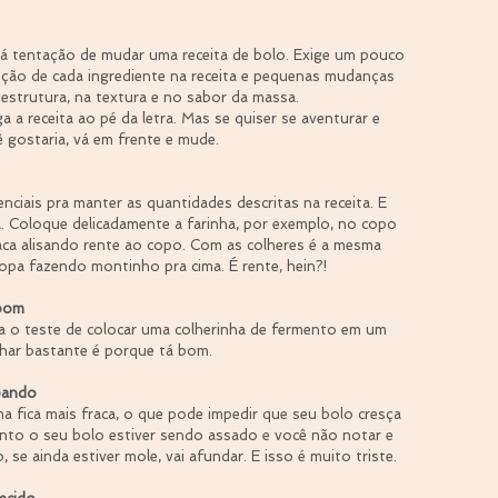
r á tentação de mudar uma receita de bolo. Exige um pouco 
nção de cada ingrediente na receita e pequenas mudanças 
estrutura, na textura e no sabor da massa.
 a receita ao pé da letra. Mas se quiser se aventurar e 
ê gostaria, vá em frente e mude.
nciais pra manter as quantidades descritas na receita. E 
. Coloque delicadamente a farinha, por exemplo, no copo 
aca alisando rente ao copo. Com as colheres é a mesma 
opa fazendo montinho pra cima. É rente, hein?!
 bom
ça o teste de colocar uma colherinha de fermento em um 
har bastante é porque tá bom.
abando
 fica mais fraca, o que pode impedir que seu bolo cresça 
nto o seu bolo estiver sendo assado e você não notar e 
 se ainda estiver mole, vai afundar. E isso é muito triste.