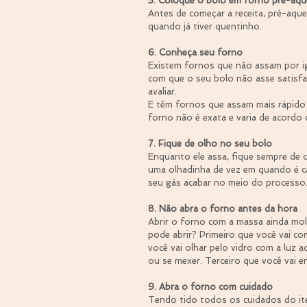
5. Coloque o bolo em forno pré-aqu
Antes de começar a receita, pré-aque
quando já tiver quentinho.
6. Conheça seu forno
Existem fornos que não assam por i
com que o seu bolo não asse satisf
avaliar.
E têm fornos que assam mais rápido 
forno não é exata e varia de acordo
7. Fique de olho no seu bolo
Enquanto ele assa, fique sempre de o
uma olhadinha de vez em quando é ca
seu gás acabar no meio do processo
8. Não abra o forno antes da hora
Abrir o forno com a massa ainda mol
pode abrir? Primeiro que você vai c
você vai olhar pelo vidro com a luz a
ou se mexer. Terceiro que você vai 
9. Abra o forno com cuidado
Tendo tido todos os cuidados do ite