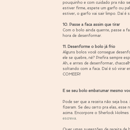
pouquinho e com cuidado pra não se 
estiver firme, espete um garfo ou pa
estiver, o garfo vai sair limpo. Daí é s
10. Passe a faca assim que tirar
Com o bolo ainda quente, passe a faca
hora de desenformar.
11. Desenforme o bolo já frio
Alguns bolos você consegue desenfo
ele se quebre, né? Prefira sempre es
Ah, e antes de desenformar, chacoalhe
soltando com a faca. Daí é só virar em
COMEER!
E se seu bolo embatumar mesmo voc
Pode ser que a receita não seja boa.
fizeram. Se deu certo pra elas, esse 
acima. Encorpore o Sherlock Holmes e
escreva
.
Quer umas sugestões de receita de 