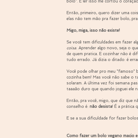
bolo". E ler isso me cortou o coração
Então, primeiro, quero dizer uma co
elas não tem mão pra fazer bolo, pra
Migo, miga, isso não existe! 
Se você tem dificuldades em fazer al
coisa
. Aprender algo novo, seja o qu
de quem pratica. E cozinhar não é di
tudo errado. Já dizia o ditado: é err
Você pode olhar pro meu "famoso" bol
cozinha bem! Mas você não sabe o t
solaram. A última vez foi semana pa
taaaão duro que quando joguei ele n
Então, pra você, migo, que diz que n
conselho é: 
não desista
! É a prática 
E se a sua dificuldade for fazer bolo
Como fazer um bolo vegano macio 