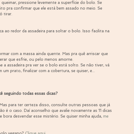
queimar, pressione levemente a superfície do bolo. Se 
lito pra confirmar que ele está bem assado no meio. Se 
ó tirar.
 ao redor da assadeira para soltar o bolo. Isso facilita na 
rmar com a massa ainda quente. Mas pra quê arriscar que 
perar que esfrie, ou pelo menos amorne.
 a assadeira pra ver se o bolo está solto. Se não tiver, vá 
 um prato, finalizar com a cobertura, se quiser, e... 
ê seguindo todas essas dicas?
 Mas para ter certeza disso, consulte outras pessoas que já 
não é o caso. Daí aconselho que avalie novamente as 11 dicas 
 bora desvendar esse mistério. Se quiser minha ajuda, 
me 
bolo vegano? 
Clique aqui
.