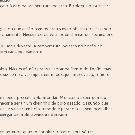
ecido
ça o forno na temperatura indicada. E coloque para assar 
gual ou que estão com os canais meio obstruídos, fazendo 
atoriamente. Nesses casos você pode chamar um técnico pra 
ou mais devagar. A temperatura indicada no botão do 
 com cada equipamento.
lho. Não, você não precisa sentar na frente do fogão, mas 
paz de resolver rapidamente qualquer imprevisto, como o 
.
e é pedir pro seu bolo afundar. Mas como saber quando 
omeçar a sentir um cheirinho de bolo assado. Segundo que 
cesa e vai ver um bolo crescido e parado, kkk, sem borbulhar 
enxergar um bolo levemente dourado.
m anterior, quando for abrir o forno, abra só um 