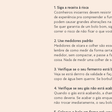
1. Siga a receita à risca
Cozinheiros iniciantes devem resisti
de experiência pra compreender a fu
podem causar grandes alterações na 
Se quer garantia de um bolo bom, siga
correr o risco de não ficar o que voc
2. Use medidores padrão
Medidores de xícara e colher são esse
lembre de como medir da forma certa
medidor, sem compactar, e passe a f
coisa. Nada de medir uma colher de s
3. Verifique se o seu fermento está
Veja se está dentro da validade e fa
copo de água bem quente. Se borbul
4. Verifique se seu gás não está ac
Quando o gás está acabando, a chama
como deveria. Se acabar o gás enqua
não trocar imediatamente, o seu bolo,