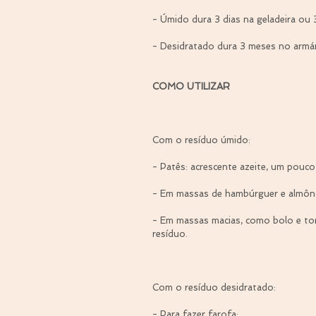
- Úmido dura 3 dias na geladeira ou 
- Desidratado dura 3 meses no armár
⠀
COMO UTILIZAR
⠀
Com o resíduo úmido:
- Patês: acrescente azeite, um pouco 
- Em massas de hambúrguer e almôn
- Em massas macias, como bolo e tort
resíduo.
⠀
Com o resíduo desidratado:
- Para fazer farofa;