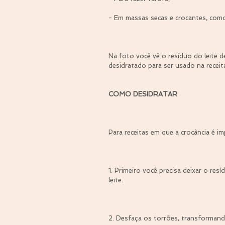
- Em massas secas e crocantes, como
⠀
Na foto você vê o resíduo do leite 
desidratado para ser usado na recei
⠀
COMO DESIDRATAR
⠀
Para receitas em que a crocância é imp
⠀
1. Primeiro você precisa deixar o re
leite.
⠀
2. Desfaça os torrões, transformand