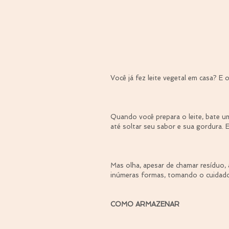
Você já fez leite vegetal em casa? E
⠀
Quando você prepara o leite, bate u
até soltar seu sabor e sua gordura. 
⠀
Mas olha, apesar de chamar resíduo, 
inúmeras formas, tomando o cuidado
⠀
COMO ARMAZENAR
⠀