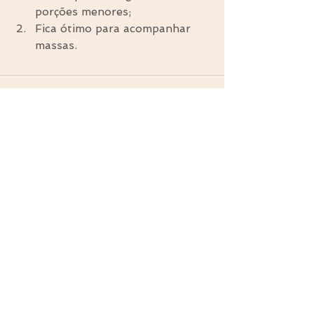
porções menores;  
Fica ótimo para acompanhar 
massas. 
Comentários
Escreva um comentário