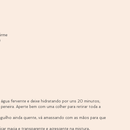
irme
)
 água fervente e deixe hidratando por uns 20 minutos;  
 peneira. Aperte bem com uma colher para retirar toda a 
iguilho ainda quente, vá amassando com as mãos para que 
icar macia e transparente e acrescente na mistura, 