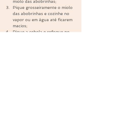
miolo das abobrinhas;  
Pique grosseiramente o miolo 
das abobrinhas e cozinhe no 
vapor ou em água até ficarem 
macios;  
Pique a cebola e refogue no 
azeite até ficar transparente e 
molhinha. Adicione a cúrcuma 
e imediatamente a abobrinha. 
Cozinhe em fogo baixo até 
ficar na consistência desejada, 
colocando um pouquinho de 
água se necessário. Tempere 
com sal a gosto. Reserve;  
Para fazer o molho, bata em 
um liquidificador o miolo das 
abobrinhas e as castanhas de 
caju, adicionando água se 
necessário. Adicione sal e 