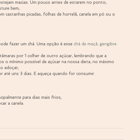
estejam macias. Um pouco antes de estarem no ponto, 
sture bem;  
m castanhas picadas, folhas de hortelã, canela em pó ou o 
pode fazer um chá. Uma opção é esse 
chá de maçã, gengibre 
tâmaras por 1 colher de outro açúcar, lembrando que a 
os o mínimo possível de açúcar na nossa dieta, no máximo 
o adoçar;  
or até uns 3 dias. E aqueça quando for consumir. 
ncipalmente para dias mais frios;
car a canela.