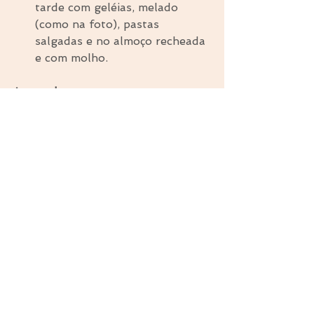
tarde com geléias, melado 
(como na foto), pastas 
salgadas e no almoço recheada 
e com molho. 
Ayurveda
Este é um alimento leve e de fácil 
digestão.
As pessoas com características 
predominantes Kapha não devem 
exagerar na quantidade.
Comentários
Escreva um comentário