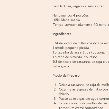
Sem lactose, vegano e sem glúten.
Rendimento: 4 porções
Dificuldade: média
Tempo: aproximadamente 40 minut
Ingredientes
3/4 de xícara de milho cozido (de esp
1 cebola pequena picada
1 pitadinha de assafétida (opcional)
1 pitada de pimenta-do-reino
1/3 de xícara de castanha de caju cru
Sal a gosto
Modo de Preparo
Deixe a castanha de caju de mol
Cozinhe as espigas de milho por
chiado;  
Passe as espigas em água corrent
Escorra a água do molho da casta
tornar um creme homogêneo;  