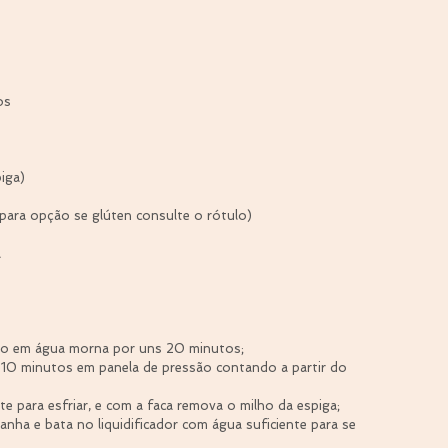
os
iga)
 (para opção se glúten consulte o rótulo)
a
ho em água morna por uns 20 minutos;  
 10 minutos em panela de pressão contando a partir do 
e para esfriar, e com a faca remova o milho da espiga;  
nha e bata no liquidificador com água suficiente para se 