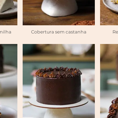
nilha
Cobertura sem castanha
Re