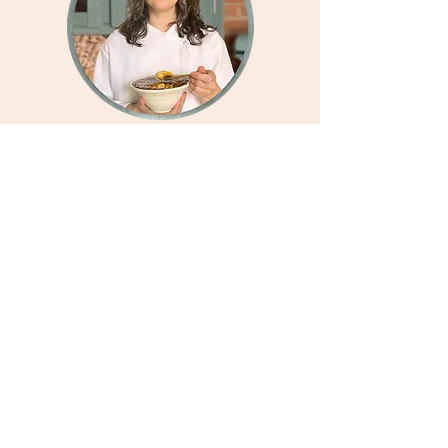
Olá, sou a Teka Laury, chef confeiteira
especialista em doces adoçados
exclusivamente com frutas, sem
glúten e sem ingredientes de origem
animal.
Com 17 anos de experiência, tenho
tido a honra de ensinar mais de 3000
alunos nos meus cursos, e me tornei
pioneira na confeitaria saudável
utilizando apenas frutas como
adoçantes e sem glúten.
Sou reconhecida por ensinar de
forma simples, clara e objetiva,
criando receitas inclusivas que são
verdadeiramente saudáveis, gostosas