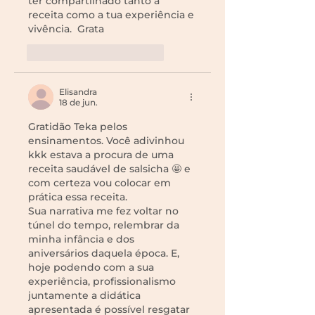
ter compartilhado tanto a 
receita como a tua experiência e 
vivência.  Grata 
Curtir
Responder
Elisandra
18 de jun.
Gratidão Teka pelos 
ensinamentos. Você adivinhou 
kkk estava a procura de uma 
receita saudável de salsicha 🤩 e 
com certeza vou colocar em 
prática essa receita. 
Sua narrativa me fez voltar no 
túnel do tempo, relembrar da 
minha infância e dos 
aniversários daquela época. E, 
hoje podendo com a sua 
experiência, profissionalismo 
juntamente a didática 
apresentada é possível resgatar 