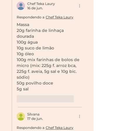
Chef Teka Laury
16 de jun.
Respondendo a
Chef Teka Laury
Massa 
20g farinha de linhaça 
dourada
100g água 
10g suco de limão 
10g óleo 
100g mix farinhas de bolos de 
micro (mix: 225g f. arroz bca, 
225g f. aveia, 5g sal e 10g bic. 
sódio) 
50g povilho doce 
5g sal
Curtir
Responder
Silvana
17 de jun.
Respondendo a
Chef Teka Laury